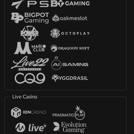
Live Casino