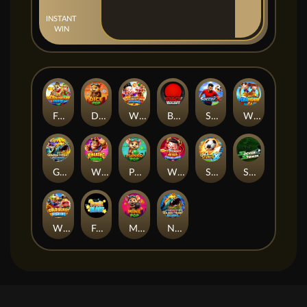
INSTANT
WIN
Fortune Fishing
Dice Pop
WD Golden Fuwa Fishing
Big Button Bash
SoccerX
WD FuWa Fishing
Golden Tyrant Fishing
WD King Kong Fishing
Plinko Pop
WD Nezha Fishing Legend
StrikerX
Soccer Striker
WD Gold Blast Fishing
Fruit Blast
Mine Pop
Nexus Golden Tyrant