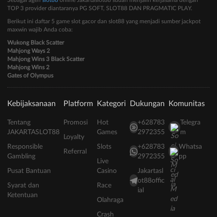
TOP 3 provider diantaranya PG SOFT, SLOT88 DAN PRAGMATIC PLAY.
Berikut ini daftar 5 game slot gacor dan slot88 yang menjadi sumber jackpot
maxwin wajib Anda coba:
Wukong Black Scatter
Mahjong Ways 2
Mahjong Wins 3 Black Scatter
Mahjong Wins 2
Gates of Olympus
Kebijaksanaan
Platform
Kategori
Dukungan
Komunitas
Tentang
Promosi
Hot
+628783
Telegra
JAKARTASLOT88
Games
2972355
m
Loyalty
Responsible
Slots
+628783
Whatsa
Referral
Gambling
2972355
pp
Live
Pusat Bantuan
Casino
Jakartasl
ot88offic
Syarat dan
Race
ial
Ketentuan
Olahraga
Crash