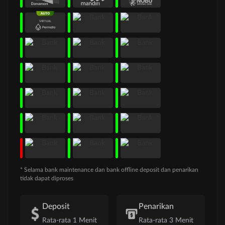
* Selama bank maintenance dan bank offline deposit dan penarikan
tidak dapat diproses
Deposit
Penarikan
Rata-rata 1 Menit
Rata-rata 3 Menit