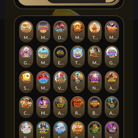
Mahjong Legend
Mahjong Legend Xmas
Dino Gems
Mahjong Legacy
The Monkey King
Mahjong of the Phoenix
Government Joke
Mahjong of the White Tiger
Epic of Aztec
The Beat of Olympus 1000
Mafia Ways
Government Disco
Super Ace X
Mermaid's Market
Veggies Bonanza
Subway Runner
Neko Reborn
Aztec Legend
Clash of War
Mafia Ways II : Metro Haven Heist
Aztec Empire
Roma Kingdom
Blessing of the Dragon
Aztec Empire 1000