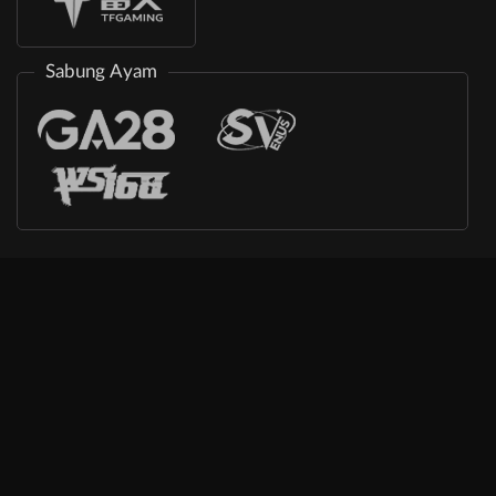
Sabung Ayam