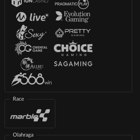
Race
Olahraga