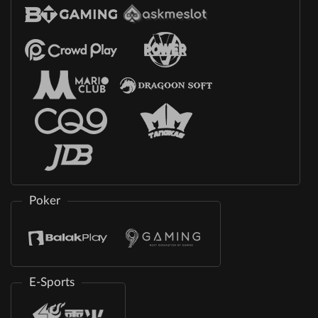
Poker
E-Sports