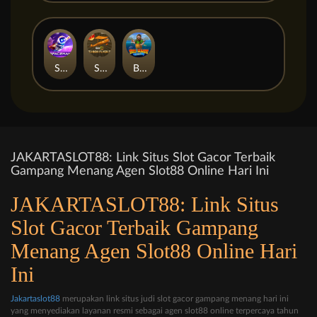
Spaceman
Slot88 High Flyer
Big Bass Crash
JAKARTASLOT88: Link Situs Slot Gacor Terbaik
Gampang Menang Agen Slot88 Online Hari Ini
JAKARTASLOT88: Link Situs
Slot Gacor Terbaik Gampang
Menang Agen Slot88 Online Hari
Ini
Jakartaslot88
merupakan link situs judi slot gacor gampang menang hari ini
yang menyediakan layanan resmi sebagai agen slot88 online terpercaya tahun