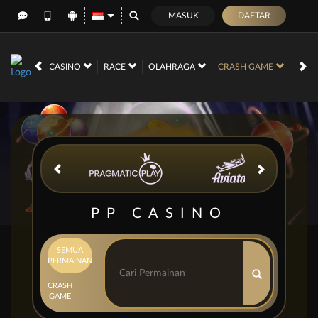
MASUK
DAFTAR
TS
LIVE CASINO
RACE
OLAHRAGA
CRASH GAME
ARC
PP CASINO
SEMUA
PERMAINAN
CRASH
GAME