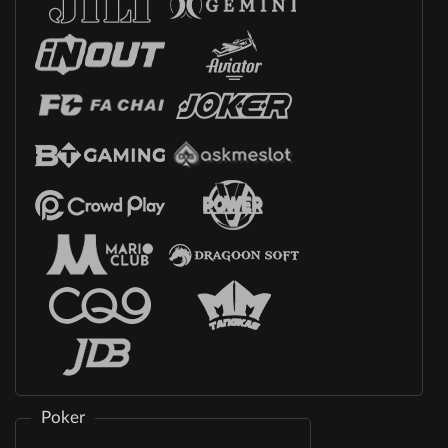
Poker