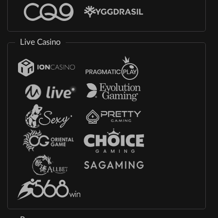
Live Casino