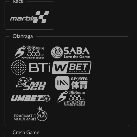
Race
Olahraga
Crash Game