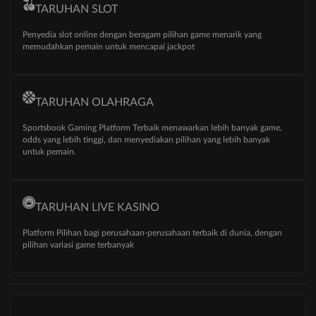
TARUHAN SLOT
Penyedia slot online dengan beragam pilihan game menarik yang
memudahkan pemain untuk mencapai jackpot
TARUHAN OLAHRAGA
Sportsbook Gaming Platform Terbaik menawarkan lebih banyak game,
odds yang lebih tinggi, dan menyediakan pilihan yang lebih banyak
untuk pemain.
TARUHAN LIVE KASINO
Platform Pilihan bagi perusahaan-perusahaan terbaik di dunia, dengan
pilihan variasi game terbanyak