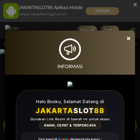
×
JAKARTASLOT88 Aplikasi Mobile
UNDUH
Jangan tampilkan lagi hari ini
Masuk
Daftar
×
 dari 15.00.00 sampai 30-Sep-2026 15.00.00. Selama waktu ini, PP Virtual Sports p
INFORMASI
Halo Bosku, Selamat Datang di
JACKPOT
PLAY
JAKARTA
SLOT
88
Gunakan Link Resmi di bawah ini untuk akses
IDR
12,667,089,882
AMAN, CEPAT & TERPERCAYA
Cari kami di
G
o
o
g
l
e
dengan kata kunci :